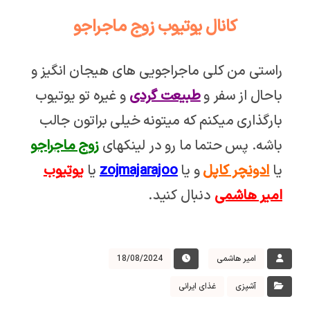
کانال یوتیوب زوج ماجراجو
راستی من کلی ماجراجویی های هیجان انگیز و
باحال از سفر و
طبیعت گردی
و غیره تو یوتیوب
بارگذاری میکنم که میتونه خیلی براتون جالب
باشه. پس حتما ما رو در لینکهای
زوج ماجراجو
یا
ادونچر کاپل
و یا
zojmajarajoo
یا
یوتیوب
امیر هاشمی
دنبال کنید.
امیر هاشمی
18/08/2024
آشپزی
غذای ایرانی