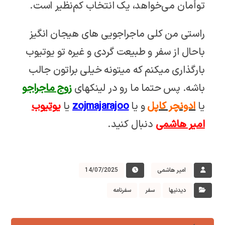
توأمان می‌خواهد، یک انتخاب کم‌نظیر است.
راستی من کلی ماجراجویی های هیجان انگیز
باحال از سفر و طبیعت گردی و غیره تو یوتیوب
بارگذاری میکنم که میتونه خیلی براتون جالب
باشه. پس حتما ما رو در لینکهای
زوج ماجراجو
یا
ادونچر کاپل
و یا
zojmajarajoo
یا
یوتیوب
امیر هاشمی
دنبال کنید.
امیر هاشمی
14/07/2025
دیدنیها
سفر
سفرنامه