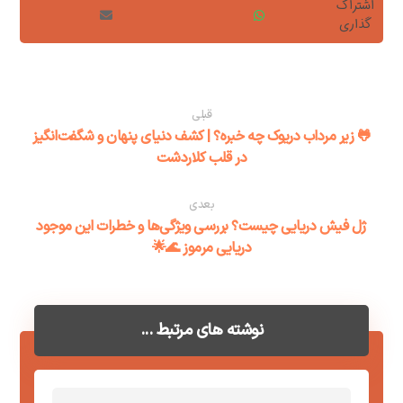
قبلی
🐸 زیر مرداب دریوک چه خبره؟ | کشف دنیای پنهان و شگفت‌انگیز
در قلب کلاردشت
بعدی
ژل فیش دریایی چیست؟ بررسی ویژگی‌ها و خطرات این موجود
دریایی مرموز 🌊🌟
نوشته های مرتبط ...