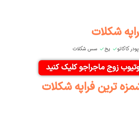
راپه شکلات
پودر کاکائو
یخ
سس شکلات
وتیوب زوج ماجراجو کلیک کنید
زه ترین فراپه شکلات