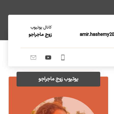
کانال یوتیوب
amir.hashemy2
زوج ماجراجو
یوتیوب زوج ماجراجو