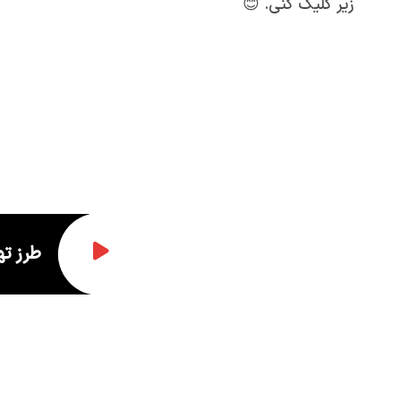
زیر کلیک کنی. 😊
طرز ته