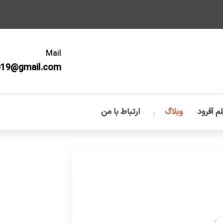
Mail
019@gmail.com
م آفرود
وبلاگ
ارتباط با من