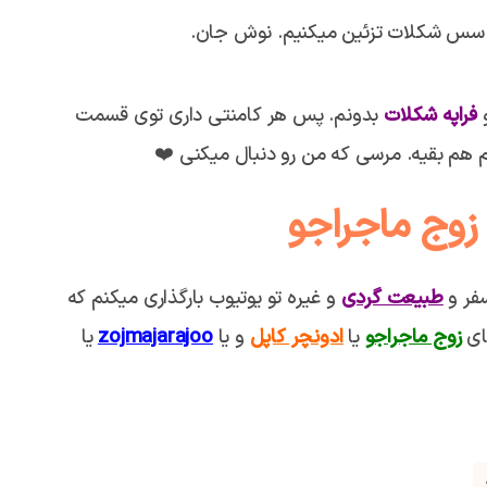
ا سس شکلات تزئین میکنیم. نوش جان.
و
فراپه شکلات
بدونم. پس هر کامنتی داری توی قسمت
م هم بقیه. مرسی که من رو دنبال میکنی ❤️
 زوج ماجراجو
سفر و
طبیعت گردی
و غیره تو یوتیوب بارگذاری میکنم که
های
زوج ماجراجو
یا
ادونچر کاپل
و یا
zojmajarajoo
یا