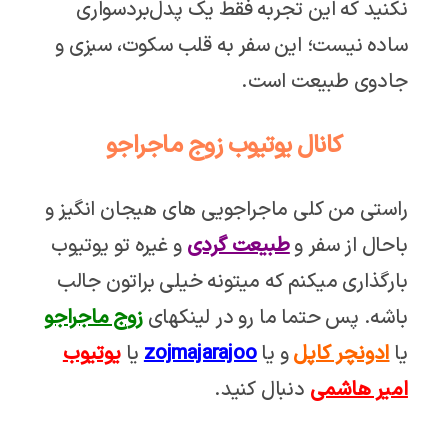
نکنید که این تجربه فقط یک پدل‌بردسواری
ساده نیست؛ این سفر به قلب سکوت، سبزی و
جادوی طبیعت است.
کانال یوتیوب زوج ماجراجو
راستی من کلی ماجراجویی های هیجان انگیز و
باحال از سفر و
طبیعت گردی
و غیره تو یوتیوب
بارگذاری میکنم که میتونه خیلی براتون جالب
باشه. پس حتما ما رو در لینکهای
زوج ماجراجو
یا
ادونچر کاپل
و یا
zojmajarajoo
یا
یوتیوب
امیر هاشمی
دنبال کنید.