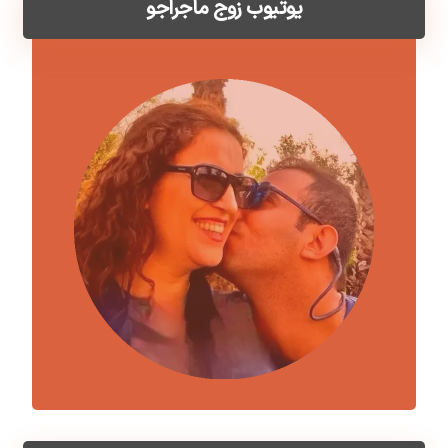
یوتیوب زوج ماجراجو