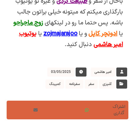
باحال از سفر و
طبیعت گردی
و غیره تو یوتیوب
بارگذاری میکنم که میتونه خیلی براتون جالب
باشه. پس حتما ما رو در لینکهای
زوج ماجراجو
یا
ادونچر کاپل
و یا
zojmajarajoo
یا
یوتیوب
امیر هاشمی
دنبال کنید.
امیر هاشمی
03/05/2025
آشپزی
سفر
سفرنامه
کمپینگ