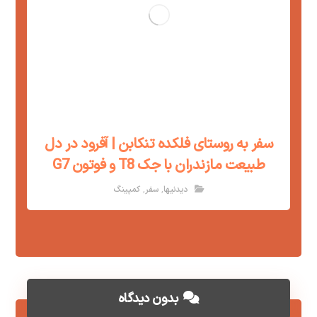
سفر به روستای فلکده تنکابن | آفرود در دل
طبیعت مازندران با جک T8 و فوتون G7
,
,
دیدنیها
سفر
کمپینگ
بدون دیدگاه