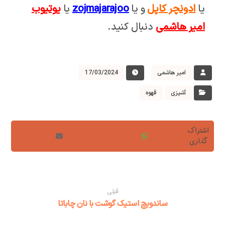
یا
ادونچر کاپل
و یا
zojmajarajoo
یا
یوتیوب
امیر هاشمی
دنبال کنید.
امیر هاشمی
17/03/2024
آشپزی
قهوه
قبلی
ساندویچ استیک گوشت با نان چاباتا