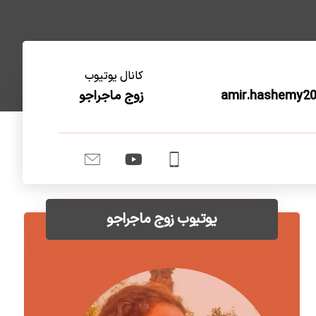
کانال یوتیوب
amir.hashemy2
زوج ماجراجو
یوتیوب زوج ماجراجو