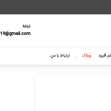
Mail
019@gmail.com
م آفرود
وبلاگ
ارتباط با من