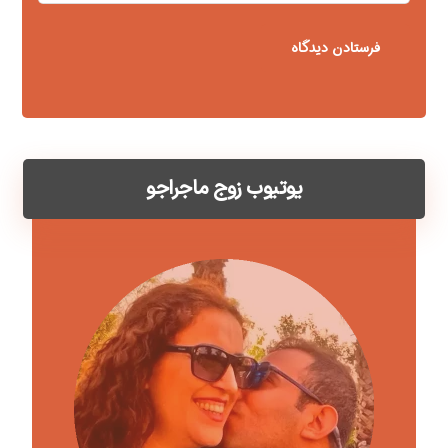
یوتیوب زوج ماجراجو