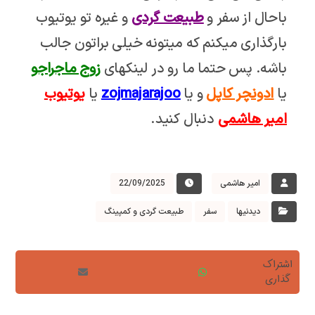
باحال از سفر و
طبیعت گردی
و غیره تو یوتیوب
بارگذاری میکنم که میتونه خیلی براتون جالب
باشه. پس حتما ما رو در لینکهای
زوج ماجراجو
یا
ادونچر کاپل
و یا
zojmajarajoo
یا
یوتیوب
امیر هاشمی
دنبال کنید.
امیر هاشمی
22/09/2025
دیدنیها
سفر
طبیعت گردی و کمپینگ