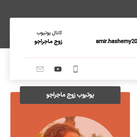
کانال یوتیوب
amir.hashemy2
زوج ماجراجو
یوتیوب زوج ماجراجو