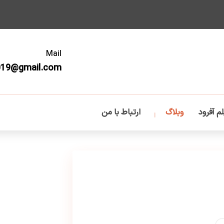
Mail
019@gmail.com
م آفرود
وبلاگ
ارتباط با من