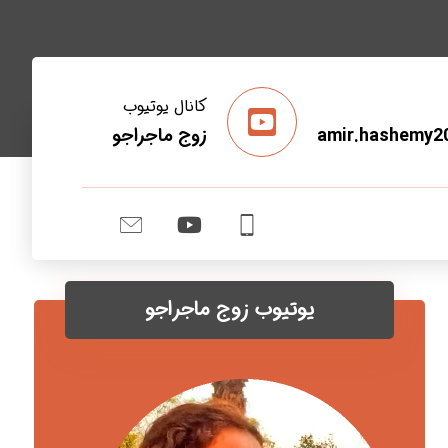
کانال یوتیوب
amir.hashemy2
زوج ماجراجو
یوتیوب زوج ماجراجو