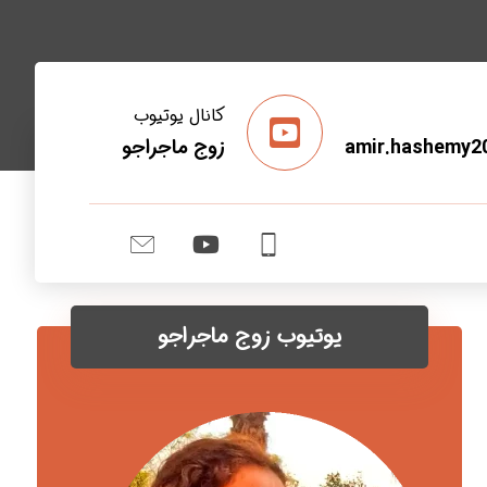
کانال یوتیوب
amir.hashemy2
زوج ماجراجو
یوتیوب زوج ماجراجو