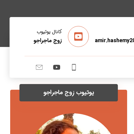
کانال یوتیوب
amir.hashemy2
زوج ماجراجو
یوتیوب زوج ماجراجو