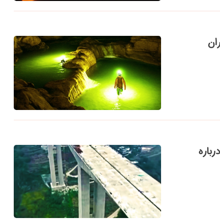
ان
رباره