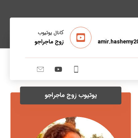
کانال یوتیوب
amir.hashemy2
زوج ماجراجو
یوتیوب زوج ماجراجو