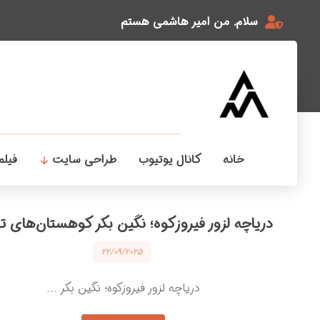
سلام. من امیر هاشمی هستم
خانه
کانال یوتیوب
طراحی سایت
فیلم
دریاچه لزور فیروزکوه؛ نگین بکر کوهستان‌های ت
۲۲/۰۹/۲۰۲۵
دریاچه لزور فیروزکوه؛ نگین بکر ...