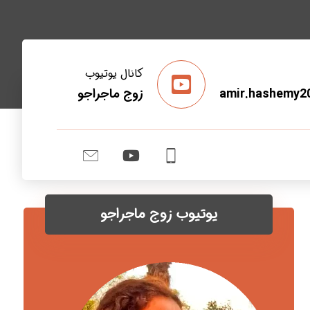
کانال یوتیوب
amir.hashemy2
زوج ماجراجو
یوتیوب زوج ماجراجو